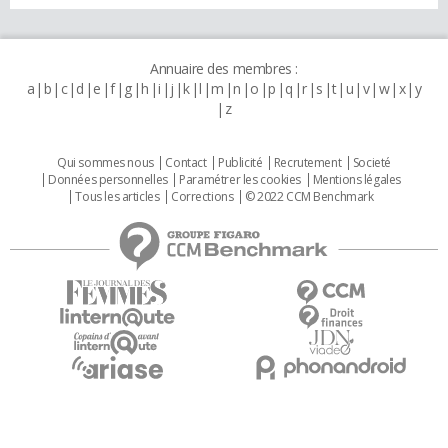
Annuaire des membres :
a
b
c
d
e
f
g
h
i
j
k
l
m
n
o
p
q
r
s
t
u
v
w
x
y
z
Qui sommes nous
Contact
Publicité
Recrutement
Societé
Données personnelles
Paramétrer les cookies
Mentions légales
Tous les articles
Corrections
© 2022 CCM Benchmark