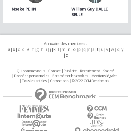
Nseke PEHN
William Guy DALLE
BELLE
Annuaire des membres :
a
b
c
d
e
f
g
h
i
j
k
l
m
n
o
p
q
r
s
t
u
v
w
x
y
z
Qui sommes nous
Contact
Publicité
Recrutement
Societé
Données personnelles
Paramétrer les cookies
Mentions légales
Tous les articles
Corrections
© 2022 CCM Benchmark