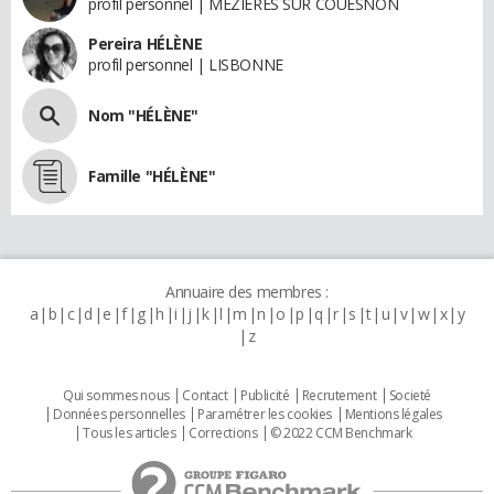
profil personnel | MEZIERES SUR COUESNON
Pereira HÉLÈNE
profil personnel | LISBONNE
Nom "HÉLÈNE"
Famille "HÉLÈNE"
Annuaire des membres :
a
b
c
d
e
f
g
h
i
j
k
l
m
n
o
p
q
r
s
t
u
v
w
x
y
z
Qui sommes nous
Contact
Publicité
Recrutement
Societé
Données personnelles
Paramétrer les cookies
Mentions légales
Tous les articles
Corrections
© 2022 CCM Benchmark