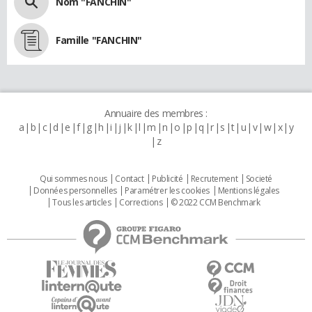
Nom "FANCHIN"
Famille "FANCHIN"
Annuaire des membres :
a
b
c
d
e
f
g
h
i
j
k
l
m
n
o
p
q
r
s
t
u
v
w
x
y
z
Qui sommes nous
Contact
Publicité
Recrutement
Societé
Données personnelles
Paramétrer les cookies
Mentions légales
Tous les articles
Corrections
© 2022 CCM Benchmark