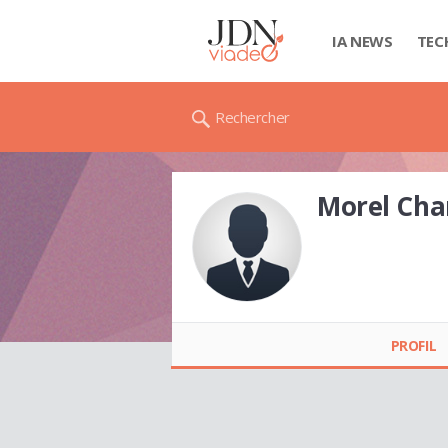
IA NEWS
TEC
Rechercher
Morel Ch
Morel Charlene
KONAN
PROFIL