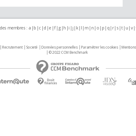
 des membres :
a
b
c
d
e
f
g
h
i
j
k
l
m
n
o
p
q
r
s
t
u
v
Recrutement
Societé
Données personnelles
Paramétrer les cookies
Mentions
© 2022 CCM Benchmark