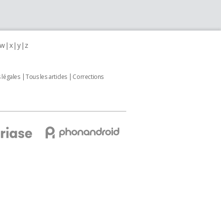
w
x
y
z
 légales
Tous les articles
Corrections