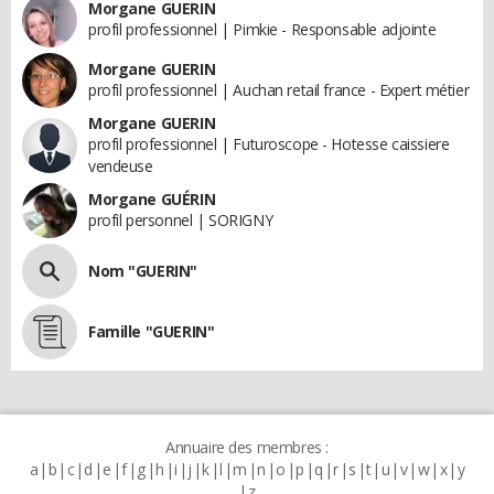
Morgane GUERIN
profil professionnel | Pimkie - Responsable adjointe
Morgane GUERIN
profil professionnel | Auchan retail france - Expert métier
Morgane GUERIN
profil professionnel | Futuroscope - Hotesse caissiere
vendeuse
Morgane GUÉRIN
profil personnel | SORIGNY
Nom "GUERIN"
Famille "GUERIN"
Annuaire des membres :
a
b
c
d
e
f
g
h
i
j
k
l
m
n
o
p
q
r
s
t
u
v
w
x
y
z