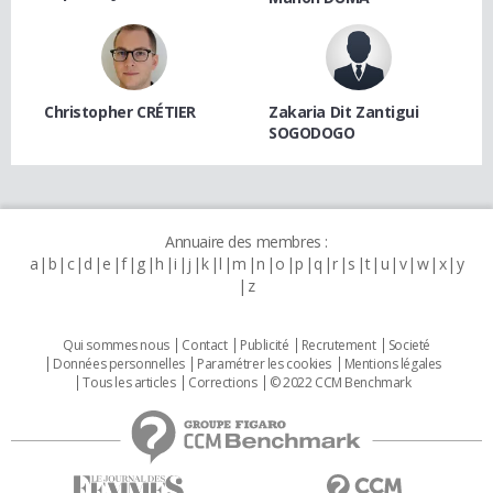
Christopher CRÉTIER
Zakaria Dit Zantigui
SOGODOGO
Annuaire des membres :
a
b
c
d
e
f
g
h
i
j
k
l
m
n
o
p
q
r
s
t
u
v
w
x
y
z
Qui sommes nous
Contact
Publicité
Recrutement
Societé
Données personnelles
Paramétrer les cookies
Mentions légales
Tous les articles
Corrections
© 2022 CCM Benchmark