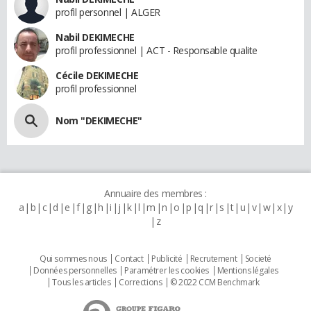
profil personnel | ALGER
Nabil DEKIMECHE
profil professionnel | ACT - Responsable qualite
Cécile DEKIMECHE
profil professionnel
Nom "DEKIMECHE"
Annuaire des membres :
a
b
c
d
e
f
g
h
i
j
k
l
m
n
o
p
q
r
s
t
u
v
w
x
y
z
Qui sommes nous
Contact
Publicité
Recrutement
Societé
Données personnelles
Paramétrer les cookies
Mentions légales
Tous les articles
Corrections
© 2022 CCM Benchmark