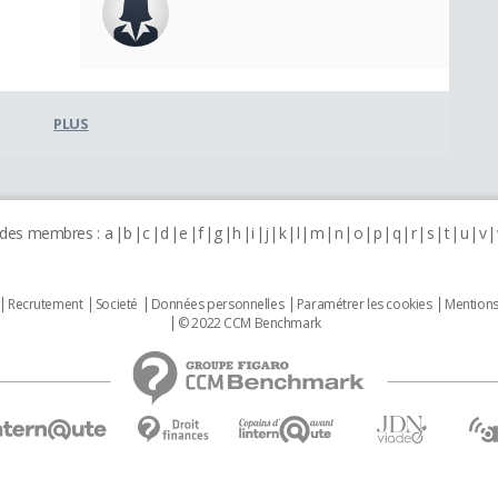
PLUS
 des membres :
a
b
c
d
e
f
g
h
i
j
k
l
m
n
o
p
q
r
s
t
u
v
Recrutement
Societé
Données personnelles
Paramétrer les cookies
Mentions
© 2022 CCM Benchmark