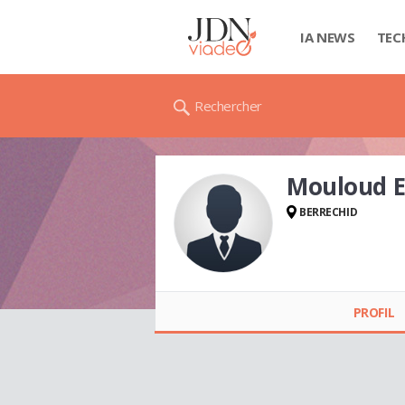
IA NEWS
TEC
Rechercher
Mouloud E
BERRECHID
Mouloud EL HABRI
PROFIL