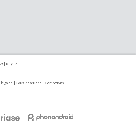
w
x
y
z
 légales
Tous les articles
Corrections