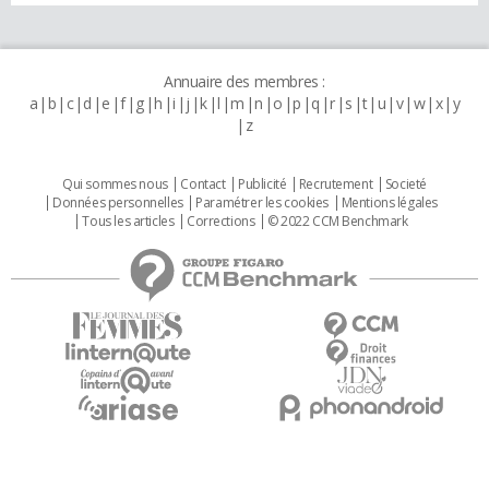
Annuaire des membres :
a
b
c
d
e
f
g
h
i
j
k
l
m
n
o
p
q
r
s
t
u
v
w
x
y
z
Qui sommes nous
Contact
Publicité
Recrutement
Societé
Données personnelles
Paramétrer les cookies
Mentions légales
Tous les articles
Corrections
© 2022 CCM Benchmark