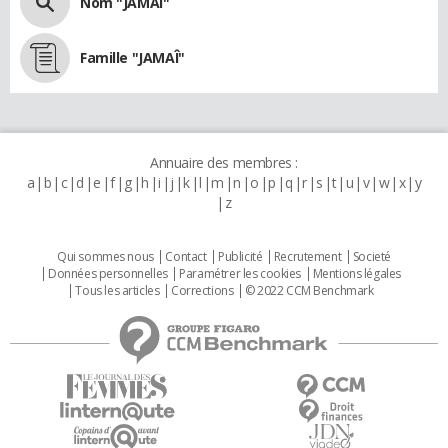
Nom "JAMAÎ"
Famille "JAMAÎ"
Annuaire des membres :
a
b
c
d
e
f
g
h
i
j
k
l
m
n
o
p
q
r
s
t
u
v
w
x
y
z
Qui sommes nous
Contact
Publicité
Recrutement
Societé
Données personnelles
Paramétrer les cookies
Mentions légales
Tous les articles
Corrections
© 2022 CCM Benchmark