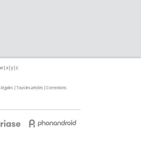
w
x
y
z
 légales
Tous les articles
Corrections