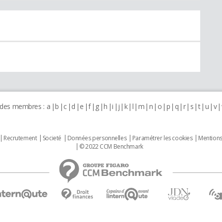
 des membres :
a
b
c
d
e
f
g
h
i
j
k
l
m
n
o
p
q
r
s
t
u
v
Recrutement
Societé
Données personnelles
Paramétrer les cookies
Mentions
© 2022 CCM Benchmark