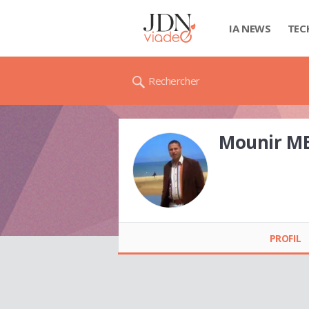
IA NEWS
TEC
Rechercher
Mounir M
Mounir MECHERGUI
PROFIL