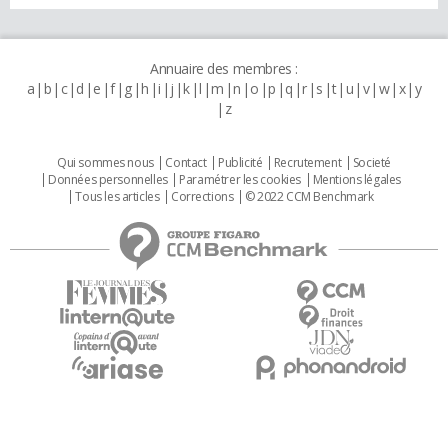
Annuaire des membres :
a
b
c
d
e
f
g
h
i
j
k
l
m
n
o
p
q
r
s
t
u
v
w
x
y
z
Qui sommes nous
Contact
Publicité
Recrutement
Societé
Données personnelles
Paramétrer les cookies
Mentions légales
Tous les articles
Corrections
© 2022 CCM Benchmark