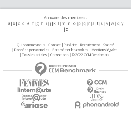
Annuaire des membres :
a
b
c
d
e
f
g
h
i
j
k
l
m
n
o
p
q
r
s
t
u
v
w
x
y
z
Qui sommes nous
Contact
Publicité
Recrutement
Societé
Données personnelles
Paramétrer les cookies
Mentions légales
Tous les articles
Corrections
© 2022 CCM Benchmark