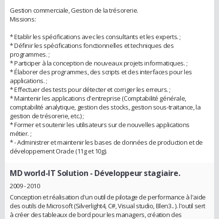
Gestion commerciale, Gestion de la trésorerie.
Missions:
* Etablir les spécifications avec les consultants et les experts. ;
* Définir les spécifications fonctionnelles et techniques des
programmes. ;
* Participer à la conception de nouveaux projets informatiques. ;
* Élaborer des programmes, des scripts et des interfaces pour les
applications. ;
* Effectuer des tests pour détecter et corriger les erreurs. ;
* Maintenir les applications d'entreprise (Comptabilité générale,
comptabilité analytique, gestion des stocks, gestion sous-traitance, la
gestion de trésorerie, etc.) ;
* Former et soutenir les utilisateurs sur de nouvelles applications
métier. ;
* - Administrer et maintenir les bases de données de production et de
développement Oracle (11g et 10g).
MD world-IT Solution
- Développeur stagiaire.
2009 - 2010
Conception et réalisation d'un outil de pilotage de performance à l'aide
des outils de Microsoft (Silverlight4, C#, Visual studio, Blen3.. ). l'outil sert
à créer des tableaux de bord pour les managers, création des