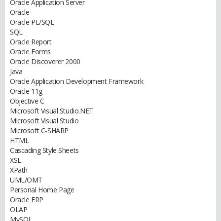
Oracle Application Server
Oracle
Oracle PL/SQL
SQL
Oracle Report
Oracle Forms
Oracle Discoverer 2000
Java
Oracle Application Development Framework
Oracle 11g
Objective C
Microsoft Visual Studio.NET
Microsoft Visual Studio
Microsoft C-SHARP
HTML
Cascading Style Sheets
XSL
XPath
UML/OMT
Personal Home Page
Oracle ERP
OLAP
MySQL