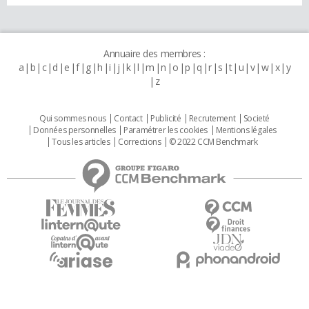
Annuaire des membres :
a
b
c
d
e
f
g
h
i
j
k
l
m
n
o
p
q
r
s
t
u
v
w
x
y
z
Qui sommes nous
Contact
Publicité
Recrutement
Societé
Données personnelles
Paramétrer les cookies
Mentions légales
Tous les articles
Corrections
© 2022 CCM Benchmark