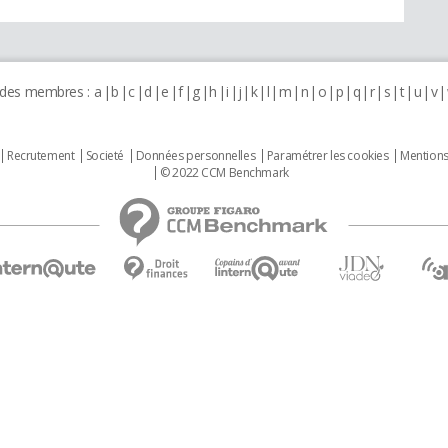
 des membres :
a
b
c
d
e
f
g
h
i
j
k
l
m
n
o
p
q
r
s
t
u
v
Recrutement
Societé
Données personnelles
Paramétrer les cookies
Mentions
© 2022 CCM Benchmark