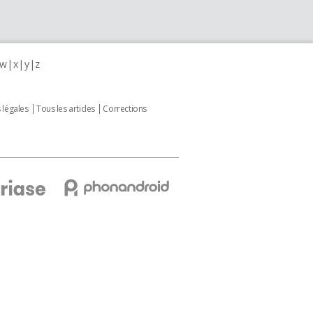
w
x
y
z
 légales
Tous les articles
Corrections