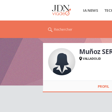
IA NEWS
TEC
Rechercher
Muñoz SE
VALLADOLID
Muñoz SERGIO
PROFIL