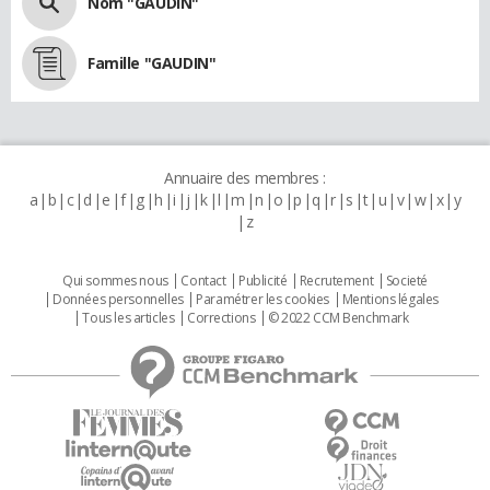
Nom "GAUDIN"
Famille "GAUDIN"
Annuaire des membres :
a
b
c
d
e
f
g
h
i
j
k
l
m
n
o
p
q
r
s
t
u
v
w
x
y
z
Qui sommes nous
Contact
Publicité
Recrutement
Societé
Données personnelles
Paramétrer les cookies
Mentions légales
Tous les articles
Corrections
© 2022 CCM Benchmark