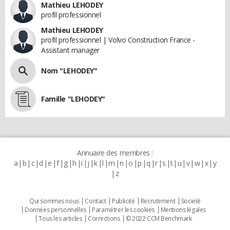
Mathieu LEHODEY
profil professionnel
Mathieu LEHODEY
profil professionnel | Volvo Construction France -
Assistant manager
Nom "LEHODEY"
Famille "LEHODEY"
Annuaire des membres :
a
b
c
d
e
f
g
h
i
j
k
l
m
n
o
p
q
r
s
t
u
v
w
x
y
z
Qui sommes nous
Contact
Publicité
Recrutement
Societé
Données personnelles
Paramétrer les cookies
Mentions légales
Tous les articles
Corrections
© 2022 CCM Benchmark