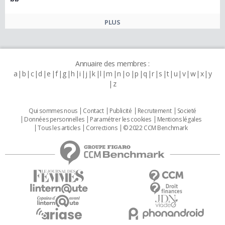
PLUS
Annuaire des membres :
a
b
c
d
e
f
g
h
i
j
k
l
m
n
o
p
q
r
s
t
u
v
w
x
y
z
Qui sommes nous
Contact
Publicité
Recrutement
Societé
Données personnelles
Paramétrer les cookies
Mentions légales
Tous les articles
Corrections
© 2022 CCM Benchmark