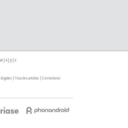
w
x
y
z
 légales
Tous les articles
Corrections