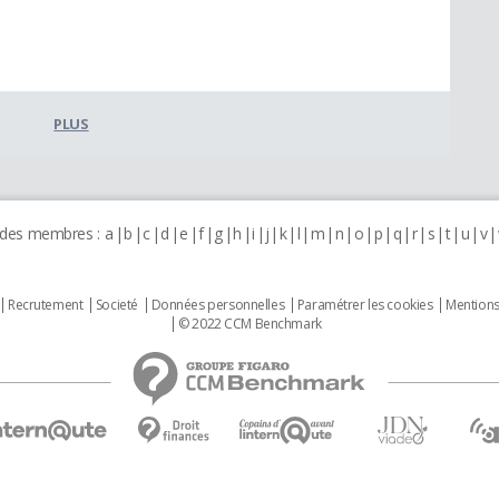
PLUS
 des membres :
a
b
c
d
e
f
g
h
i
j
k
l
m
n
o
p
q
r
s
t
u
v
Recrutement
Societé
Données personnelles
Paramétrer les cookies
Mentions
© 2022 CCM Benchmark