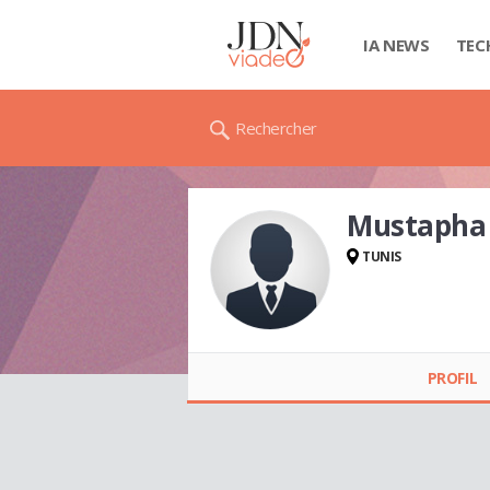
IA NEWS
TEC
Rechercher
Mustapha 
TUNIS
Mustapha M'HIRI
PROFIL