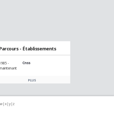
Parcours - Établissements
Cnss
1985 -
maintenant
PLUS
w
x
y
z