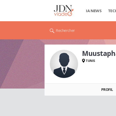
IA NEWS
TEC
Rechercher
Muustapha
TUNIS
Muustapha DRISSI
PROFIL