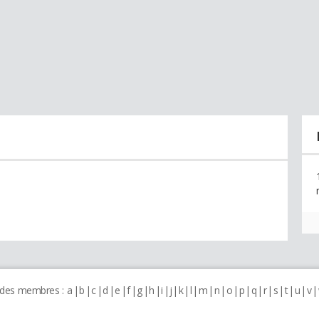
 des membres :
a
b
c
d
e
f
g
h
i
j
k
l
m
n
o
p
q
r
s
t
u
v