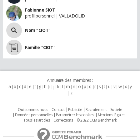
Fabienne SIOT
profil personnel | VALLADOLID
Nom "CIOT"
Famille "CIOT"
Annuaire des membres :
a
b
c
d
e
f
g
h
i
j
k
l
m
n
o
p
q
r
s
t
u
v
w
x
y
z
Qui sommes nous
Contact
Publicité
Recrutement
Societé
Données personnelles
Paramétrer les cookies
Mentions légales
Tous les articles
Corrections
© 2022 CCM Benchmark