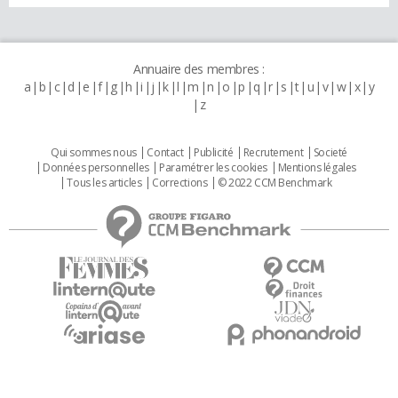
Annuaire des membres :
a
b
c
d
e
f
g
h
i
j
k
l
m
n
o
p
q
r
s
t
u
v
w
x
y
z
Qui sommes nous
Contact
Publicité
Recrutement
Societé
Données personnelles
Paramétrer les cookies
Mentions légales
Tous les articles
Corrections
© 2022 CCM Benchmark