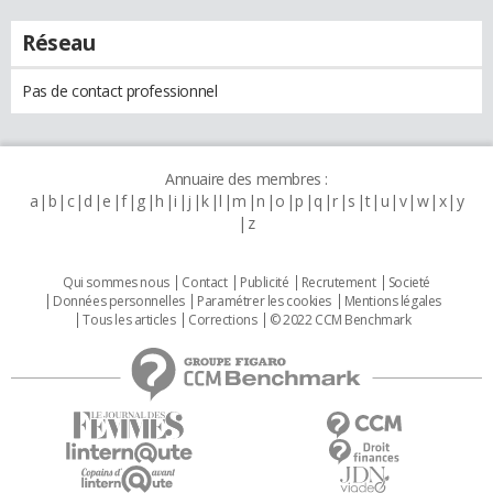
Réseau
Pas de contact professionnel
Annuaire des membres :
a
b
c
d
e
f
g
h
i
j
k
l
m
n
o
p
q
r
s
t
u
v
w
x
y
z
Qui sommes nous
Contact
Publicité
Recrutement
Societé
Données personnelles
Paramétrer les cookies
Mentions légales
Tous les articles
Corrections
© 2022 CCM Benchmark