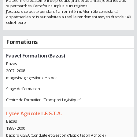
Plateforme d'éclatement de produits (frais et ultra-frais) destinés aux
supermarchés Carrefour sur plusieurs régions.
J'occupais ce poste pendant 1 an en intérim. Mon rôle consistait à
dispatcher les colis sur palettes au sol. le rendement moyen était de 140
colis/heure.
Formations
Fauvel Formation (Bazas)
Bazas
2007 - 2008
magasinage gestion de stock
Stage de Formation
Centre de Formation "Transport Logistique"
Lycée Agricole L.E.G.T.A.
Bazas
1998 - 2000
bac pro CGEA (Conduite et Gestion d'Exploitation Agricole)