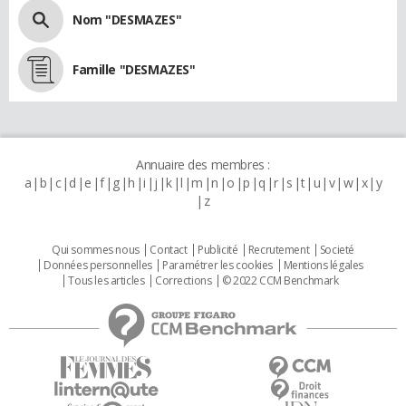
Nom "DESMAZES"
Famille "DESMAZES"
Annuaire des membres :
a
b
c
d
e
f
g
h
i
j
k
l
m
n
o
p
q
r
s
t
u
v
w
x
y
z
Qui sommes nous
Contact
Publicité
Recrutement
Societé
Données personnelles
Paramétrer les cookies
Mentions légales
Tous les articles
Corrections
© 2022 CCM Benchmark