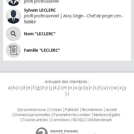
profil professionnel
Sylvain LECLERC
profil professionnel | Atos Origin - Chef de projet crm -
fidélité
Nom "LECLERC"
Famille "LECLERC"
Annuaire des membres :
a
b
c
d
e
f
g
h
i
j
k
l
m
n
o
p
q
r
s
t
u
v
w
x
y
z
Qui sommes nous
Contact
Publicité
Recrutement
Societé
Données personnelles
Paramétrer les cookies
Mentions légales
Tous les articles
Corrections
© 2022 CCM Benchmark