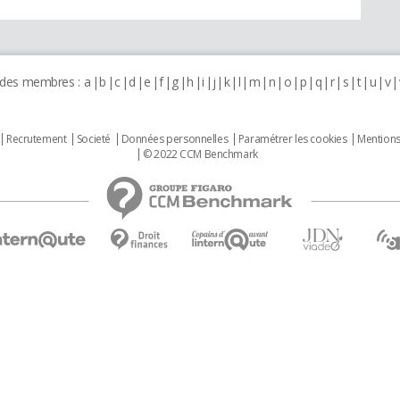
 des membres :
a
b
c
d
e
f
g
h
i
j
k
l
m
n
o
p
q
r
s
t
u
v
Recrutement
Societé
Données personnelles
Paramétrer les cookies
Mentions
© 2022 CCM Benchmark