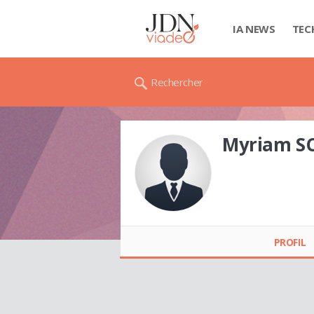
IA NEWS
TEC
Rechercher
Myriam S
Myriam SCHMALTZ
PROFIL