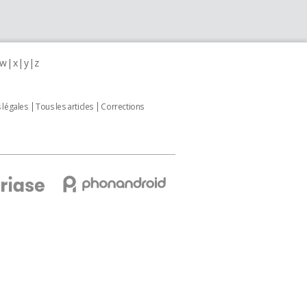
w
x
y
z
 légales
Tous les articles
Corrections