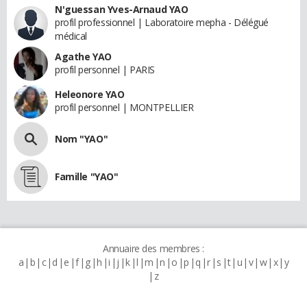
N'guessan Yves-Arnaud YAO
profil professionnel | Laboratoire mepha - Délégué
médical
Agathe YAO
profil personnel | PARIS
Heleonore YAO
profil personnel | MONTPELLIER
Nom "YAO"
Famille "YAO"
Annuaire des membres :
a
b
c
d
e
f
g
h
i
j
k
l
m
n
o
p
q
r
s
t
u
v
w
x
y
z