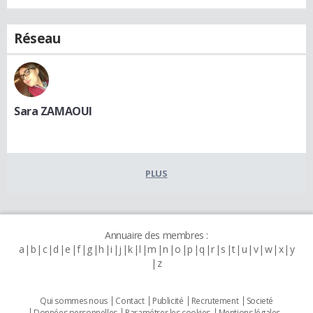
Réseau
Sara ZAMAOUI
PLUS
Annuaire des membres :
a
b
c
d
e
f
g
h
i
j
k
l
m
n
o
p
q
r
s
t
u
v
w
x
y
z
Qui sommes nous
Contact
Publicité
Recrutement
Societé
Données personnelles
Paramétrer les cookies
Mentions légales