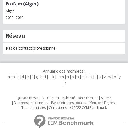
Ecofam (Alger)
Alger
2009 - 2010
Réseau
Pas de contact professionnel
Annuaire des membres :
a
b
c
d
e
f
g
h
i
j
k
l
m
n
o
p
q
r
s
t
u
v
w
x
y
z
Qui sommes nous
Contact
Publicité
Recrutement
Societé
Données personnelles
Paramétrer les cookies
Mentions légales
Tous les articles
Corrections
© 2022 CCM Benchmark