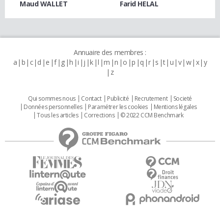
Maud WALLET
Farid HELAL
Annuaire des membres :
a
b
c
d
e
f
g
h
i
j
k
l
m
n
o
p
q
r
s
t
u
v
w
x
y
z
Qui sommes nous
Contact
Publicité
Recrutement
Societé
Données personnelles
Paramétrer les cookies
Mentions légales
Tous les articles
Corrections
© 2022 CCM Benchmark