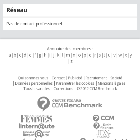
Réseau
Pas de contact professionnel
Annuaire des membres :
a
b
c
d
e
f
g
h
i
j
k
l
m
n
o
p
q
r
s
t
u
v
w
x
y
z
Qui sommes nous
Contact
Publicité
Recrutement
Societé
Données personnelles
Paramétrer les cookies
Mentions légales
Tous les articles
Corrections
© 2022 CCM Benchmark