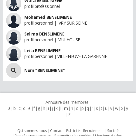
Wafa BENSLIMENE
profil professionnel
Mohamed BENSLIMENE
profil personnel | IVRY SUR SEINE
Salima BENSLIMENE
profil personnel | MULHOUSE
Leila BENSLIMENE
profil personnel | VILLENEUVE LA GARENNE
Nom "BENSLIMENE"
Annuaire des membres :
a
b
c
d
e
f
g
h
i
j
k
l
m
n
o
p
q
r
s
t
u
v
w
x
y
z
Qui sommes nous
Contact
Publicité
Recrutement
Societé
Données personnelles
Paramétrer les cookies
Mentions légales