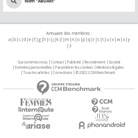
Nom "ABDARI"
Annuaire des membres :
a
b
c
d
e
f
g
h
i
j
k
l
m
n
o
p
q
r
s
t
u
v
w
x
y
z
Qui sommes nous
Contact
Publicité
Recrutement
Societé
Données personnelles
Paramétrer les cookies
Mentions légales
Tous les articles
Corrections
© 2022 CCM Benchmark