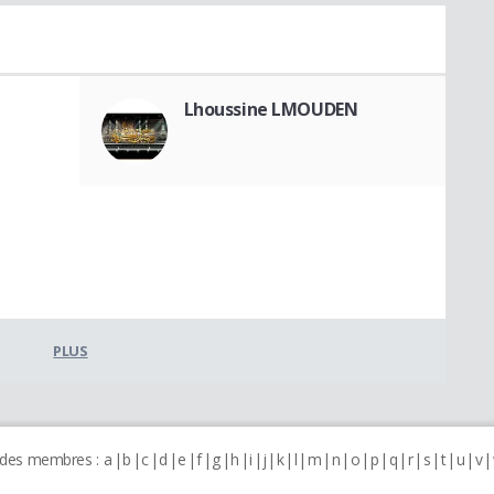
Lhoussine LMOUDEN
PLUS
 des membres :
a
b
c
d
e
f
g
h
i
j
k
l
m
n
o
p
q
r
s
t
u
v