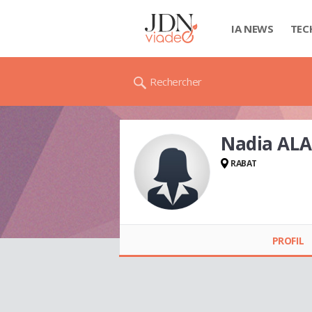
IA NEWS
TEC
Rechercher
Nadia AL
RABAT
Nadia ALAOUI
PROFIL