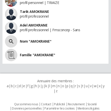
profil personnel | TRIAIZE
Tarik AMOKRANE
profil professionnel
Adel AMOKRANE
profil professionnel | Fmsconcep - Sans
Nom "AMOKRANE"
Famille "AMOKRANE"
Annuaire des membres :
a
b
c
d
e
f
g
h
i
j
k
l
m
n
o
p
q
r
s
t
u
v
w
x
y
z
Qui sommes nous
Contact
Publicité
Recrutement
Societé
Données personnelles
Paramétrer les cookies
Mentions légales