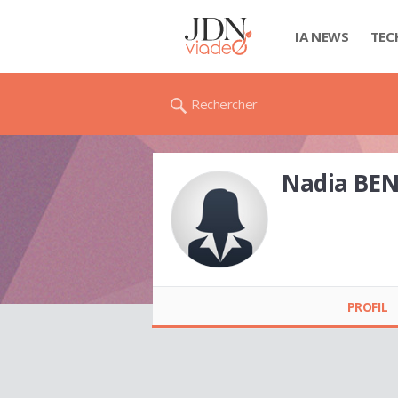
IA NEWS
TEC
Rechercher
Nadia BE
Nadia BENNANI
PROFIL