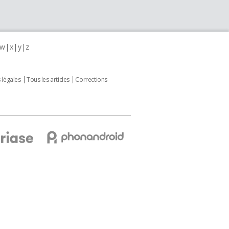
w
x
y
z
 légales
Tous les articles
Corrections