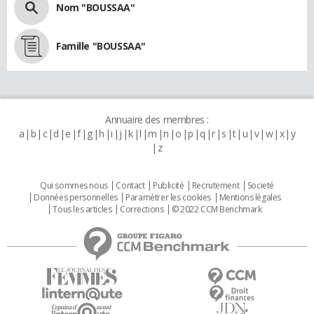
Nom "BOUSSAA"
Famille "BOUSSAA"
Annuaire des membres :
a
b
c
d
e
f
g
h
i
j
k
l
m
n
o
p
q
r
s
t
u
v
w
x
y
z
Qui sommes nous
Contact
Publicité
Recrutement
Societé
Données personnelles
Paramétrer les cookies
Mentions légales
Tous les articles
Corrections
© 2022 CCM Benchmark