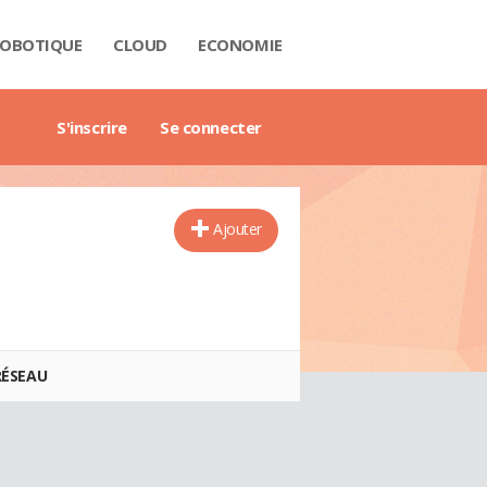
OBOTIQUE
CLOUD
ECONOMIE
 DATA
RIÈRE
NTECH
USTRIE
H
RTECH
TRIMOINE
ANTIQUE
AIL
O
ART CITY
B3
GAZINE
RES BLANCS
DE DE L'ENTREPRISE DIGITALE
DE DE L'IMMOBILIER
DE DE L'INTELLIGENCE ARTIFICIELLE
DE DES IMPÔTS
DE DES SALAIRES
IDE DU MANAGEMENT
DE DES FINANCES PERSONNELLES
GET DES VILLES
X IMMOBILIERS
TIONNAIRE COMPTABLE ET FISCAL
TIONNAIRE DE L'IOT
TIONNAIRE DU DROIT DES AFFAIRES
CTIONNAIRE DU MARKETING
CTIONNAIRE DU WEBMASTERING
TIONNAIRE ÉCONOMIQUE ET FINANCIER
S'inscrire
Se connecter
Ajouter
RÉSEAU