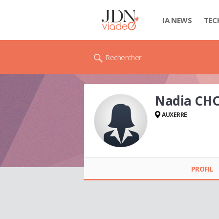
IA NEWS
TEC
Rechercher
Nadia CH
AUXERRE
Nadia CHORFI
PROFIL