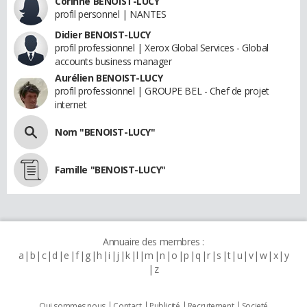
Corinne BENOIST-LUCY
profil personnel | NANTES
Didier BENOIST-LUCY
profil professionnel | Xerox Global Services - Global
accounts business manager
Aurélien BENOIST-LUCY
profil professionnel | GROUPE BEL - Chef de projet
internet
Nom "BENOIST-LUCY"
Famille "BENOIST-LUCY"
Annuaire des membres :
a
b
c
d
e
f
g
h
i
j
k
l
m
n
o
p
q
r
s
t
u
v
w
x
y
z
Qui sommes nous
Contact
Publicité
Recrutement
Societé