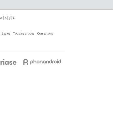
w
x
y
z
 légales
Tous les articles
Corrections