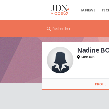
IA NEWS
TEC
Rechercher
Nadine B
SARRIANS
Nadine BONZI
PROFIL