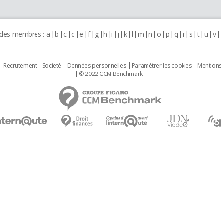
 des membres :
a
b
c
d
e
f
g
h
i
j
k
l
m
n
o
p
q
r
s
t
u
v
Recrutement
Societé
Données personnelles
Paramétrer les cookies
Mentions
© 2022 CCM Benchmark