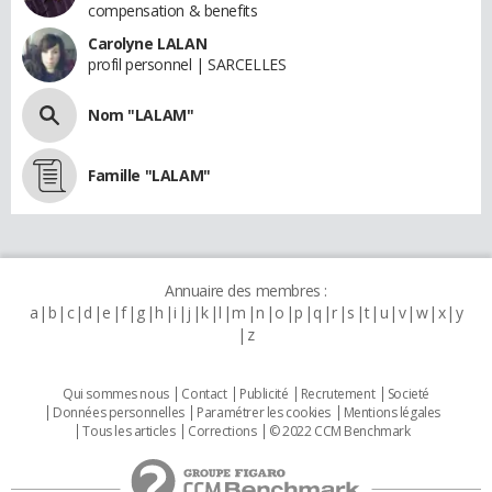
compensation & benefits
Carolyne LALAN
profil personnel | SARCELLES
Nom "LALAM"
Famille "LALAM"
Annuaire des membres :
a
b
c
d
e
f
g
h
i
j
k
l
m
n
o
p
q
r
s
t
u
v
w
x
y
z
Qui sommes nous
Contact
Publicité
Recrutement
Societé
Données personnelles
Paramétrer les cookies
Mentions légales
Tous les articles
Corrections
© 2022 CCM Benchmark