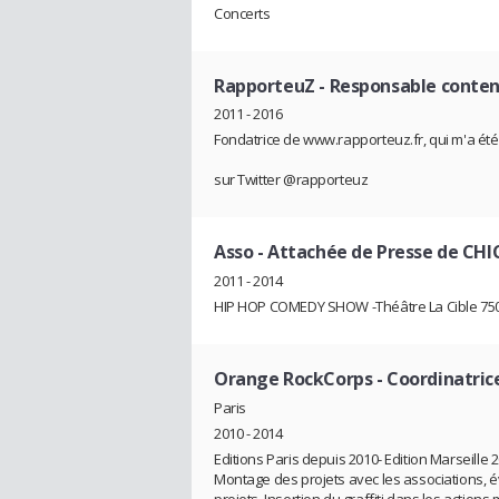
Concerts
RapporteuZ
- Responsable contenu
2011 - 2016
Fondatrice de www.rapporteuz.fr, qui m'a été 
sur Twitter @rapporteuz
Asso
- Attachée de Presse de C
2011 - 2014
HIP HOP COMEDY SHOW -Théâtre La Cible 750
Orange RockCorps
- Coordinatrice
Paris
2010 - 2014
Editions Paris depuis 2010- Edition Marseille 201
Montage des projets avec les associations, é
projets. Insertion du graffiti dans les action