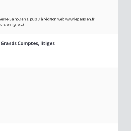
eine-Saint-Denis, puis 3 à l'édition web www.leparisien.fr
rs en ligne ...)
 Grands Comptes, litiges