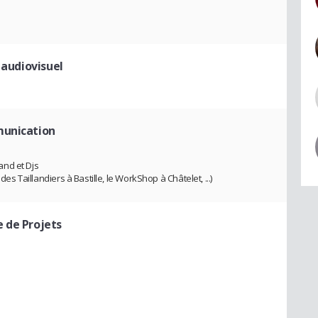
 audiovisuel
unication
band et Djs
des Taillandiers à Bastille, le WorkShop à Châtelet, ...)
e de Projets