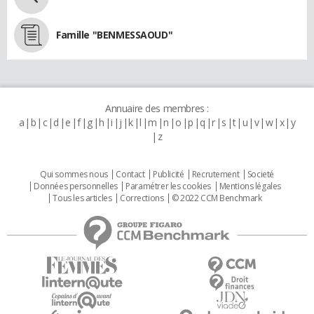
Famille "BENMESSAOUD"
Annuaire des membres :
a
b
c
d
e
f
g
h
i
j
k
l
m
n
o
p
q
r
s
t
u
v
w
x
y
z
Qui sommes nous
Contact
Publicité
Recrutement
Societé
Données personnelles
Paramétrer les cookies
Mentions légales
Tous les articles
Corrections
© 2022 CCM Benchmark