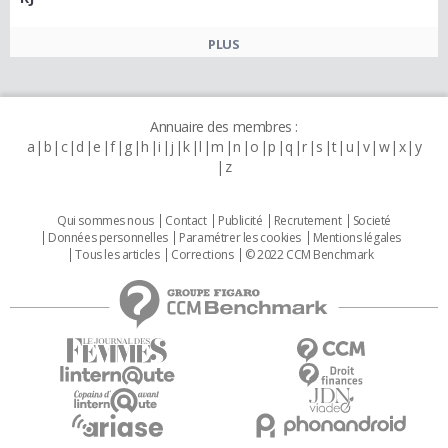
PLUS
Annuaire des membres :
a
b
c
d
e
f
g
h
i
j
k
l
m
n
o
p
q
r
s
t
u
v
w
x
y
z
Qui sommes nous
Contact
Publicité
Recrutement
Societé
Données personnelles
Paramétrer les cookies
Mentions légales
Tous les articles
Corrections
© 2022 CCM Benchmark