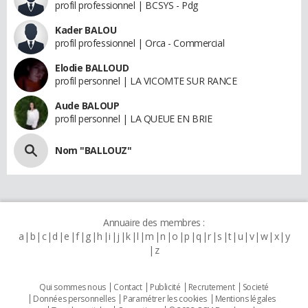
profil professionnel | BCSYS - Pdg
Kader BALOU
profil professionnel | Orca - Commercial
Elodie BALLOUD
profil personnel | LA VICOMTE SUR RANCE
Aude BALOUP
profil personnel | LA QUEUE EN BRIE
Nom "BALLOUZ"
Annuaire des membres :
a
b
c
d
e
f
g
h
i
j
k
l
m
n
o
p
q
r
s
t
u
v
w
x
y
z
Qui sommes nous
Contact
Publicité
Recrutement
Societé
Données personnelles
Paramétrer les cookies
Mentions légales