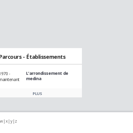
Parcours - Établissements
L'arrondissement de
1970 -
medina
maintenant
PLUS
w
x
y
z