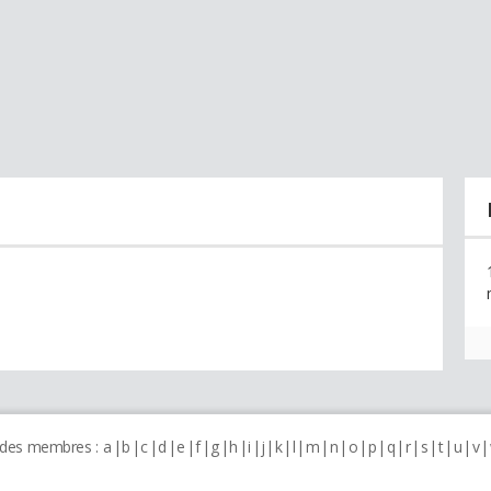
 des membres :
a
b
c
d
e
f
g
h
i
j
k
l
m
n
o
p
q
r
s
t
u
v