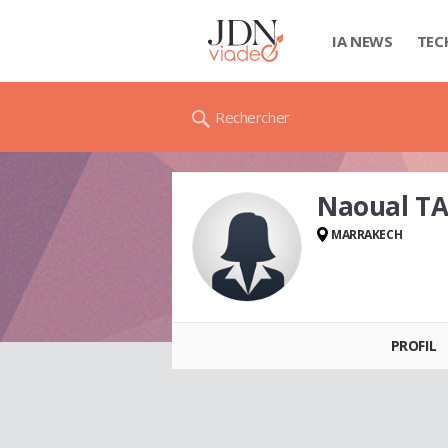
IA NEWS
TEC
Rechercher
Naoual TA
MARRAKECH
Naoual TAIF
PROFIL