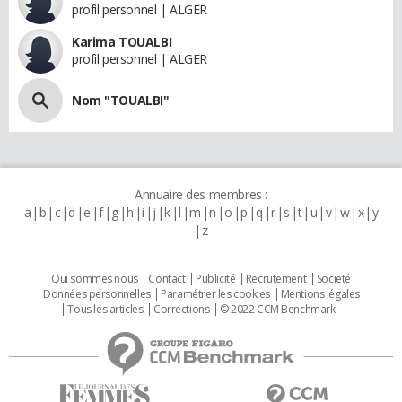
profil personnel | ALGER
Karima TOUALBI
profil personnel | ALGER
Nom "TOUALBI"
Annuaire des membres :
a
b
c
d
e
f
g
h
i
j
k
l
m
n
o
p
q
r
s
t
u
v
w
x
y
z
Qui sommes nous
Contact
Publicité
Recrutement
Societé
Données personnelles
Paramétrer les cookies
Mentions légales
Tous les articles
Corrections
© 2022 CCM Benchmark