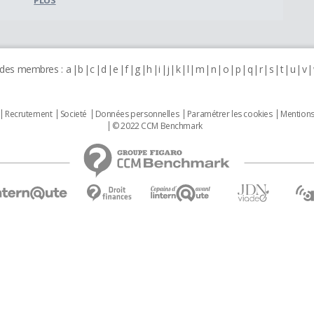
 des membres :
a
b
c
d
e
f
g
h
i
j
k
l
m
n
o
p
q
r
s
t
u
v
Recrutement
Societé
Données personnelles
Paramétrer les cookies
Mentions
© 2022 CCM Benchmark