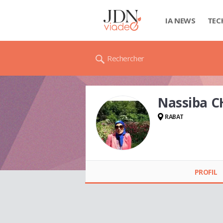
IA NEWS
TEC
Rechercher
Nassiba 
RABAT
Nassiba
CHOUGRED
PROFIL