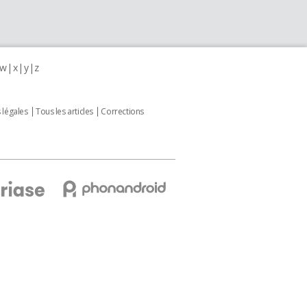
w
x
y
z
 légales
Tous les articles
Corrections