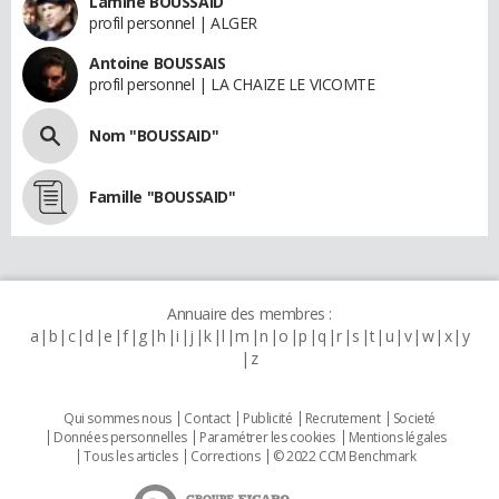
Lamine BOUSSAID
profil personnel | ALGER
Antoine BOUSSAIS
profil personnel | LA CHAIZE LE VICOMTE
Nom "BOUSSAID"
Famille "BOUSSAID"
Annuaire des membres :
a
b
c
d
e
f
g
h
i
j
k
l
m
n
o
p
q
r
s
t
u
v
w
x
y
z
Qui sommes nous
Contact
Publicité
Recrutement
Societé
Données personnelles
Paramétrer les cookies
Mentions légales
Tous les articles
Corrections
© 2022 CCM Benchmark